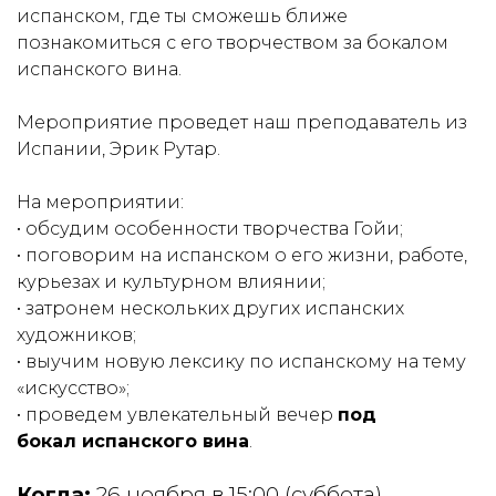
испанском, где ты сможешь ближе
познакомиться с его творчеством за бокалом
испанского вина.
Мероприятие проведет наш преподаватель из
Испании, Эрик Рутар.
На мероприятии:
• обсудим особенности творчества Гойи;
• поговорим на испанском о его жизни, работе,
курьезах и культурном влиянии;
• затронем нескольких других испанских
художников;
• выучим новую лексику по испанскому на тему
«искусство»;
• проведем увлекательный вечер
под
бокал
испанского вина
.
Когда:
26 ноября в 15:00 (суббота)