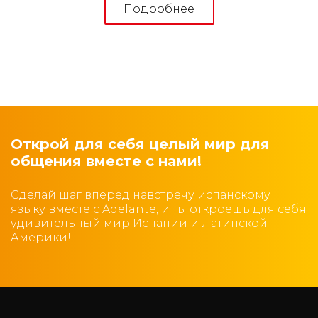
Подробнее
Открой для себя целый мир для
общения вместе с нами!
Сделай шаг вперед навстречу испанскому
языку вместе с Adelante, и ты откроешь для себя
удивительный мир Испании и Латинской
Америки!