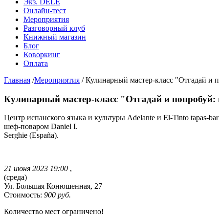
Экз. DELE
Онлайн-тест
Мероприятия
Разговорный клуб
Книжный магазин
Блог
Коворкинг
Оплата
Главная
/
Мероприятия
/
Кулинарный мастер-класс "Отгадай и п
Кулинарный мастер-класс "Отгадай и попробуй:
Центр испанского языка и культуры Adelante и El-Tinto tapas-
шеф-поваром Daniel I.
Serghie (España).
21 июня 2023 19:00
,
(среда)
Ул. Большая Конюшенная, 27
Стоимость:
900 руб.
Количество мест ограничено!