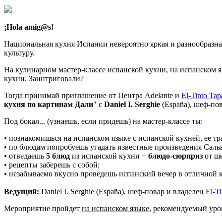
¡Hola amig@s!
Национальная кухня Испании невероятно яркая и разнообразна
культуру.
На кулинарном мастер-классе испанской кухни, на испанском 
кухни. Заинтриговали?
Тогда принимай приглашение от Центра Adelante и
El-Tinto Tap
кухня по картинам Дали
" с
Daniel I. Serghie
(España), шеф-по
Под бокал... (узнаешь, если придешь) на мастер-классе ты:
• познакомишься на испанском языке с испанской кухней, ее 
• по блюдам попробуешь угадать известные произведения Саль
• отведаешь
5 блюд
из испанской кухни +
блюдо-сюрприз
от ше
• рецепты заберешь с собой;
• незабываемо вкусно проведешь испанский вечер в отличной 
Ведущий:
Daniel I. Serghie (España), шеф-повар и владелец
El-T
Мероприятие пройдет
на испанском языке
, рекомендуемый уро