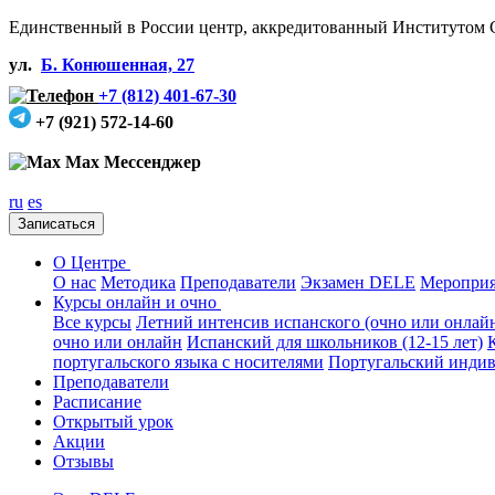
Единственный в России центр, аккредитованный Институтом 
ул.
Б. Конюшенная, 27
+7 (812) 401-67-30
+7 (921) 572-14-60
Max Мессенджер
ru
es
Записаться
О Центре
О нас
Методика
Преподаватели
Экзамен DELE
Мероприя
Курсы онлайн и очно
Все курсы
Летний интенсив испанского (очно или онлай
очно или онлайн
Испанский для школьников (12-15 лет)
португальского языка с носителями
Португальский индив
Преподаватели
Расписание
Открытый урок
Акции
Отзывы