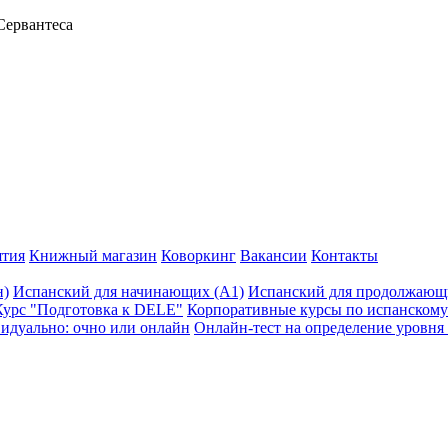
Сервантеса
тия
Книжный магазин
Коворкинг
Вакансии
Контакты
н)
Испанский для начинающих (А1)
Испанский для продолжающи
Курс "Подготовка к DELE"
Корпоративные курсы по испанскому
идуально: очно или онлайн
Онлайн-тест на определение уровня