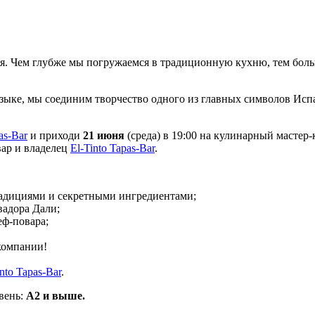
я. Чем глубже мы погружаемся в традиционную кухню, тем больш
языке, мы соединим творчество одного из главных символов Ис
as-Bar
и приходи
21 июня
(среда) в 19:00 на кулинарный мастер-
вар и владелец
El-Tinto Tapas-Bar
.
традициями и секретными ингредиентами;
вадора Дали;
ф-повара;
компании!
into Tapas-Bar
.
вень:
А2 и выше.