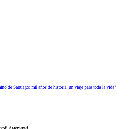
e Santiago: mil años de historia, un viaje para toda la vida"
нской Америки!