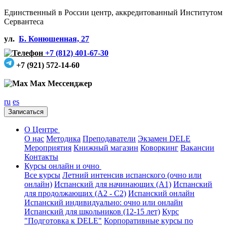
Единственный в России центр, аккредитованный Институтом
Сервантеса
ул.
Б. Конюшенная, 27
+7 (812) 401-67-30
+7 (921) 572-14-60
Max Мессенджер
ru
es
Записаться
О Центре
О нас
Методика
Преподаватели
Экзамен DELE
Мероприятия
Книжный магазин
Коворкинг
Вакансии
Контакты
Курсы онлайн и очно
Все курсы
Летний интенсив испанского (очно или
онлайн)
Испанский для начинающих (А1)
Испанский
для продолжающих (А2 - С2)
Испанский онлайн
Испанский индивидуально: очно или онлайн
Испанский для школьников (12-15 лет)
Курс
"Подготовка к DELE"
Корпоративные курсы по