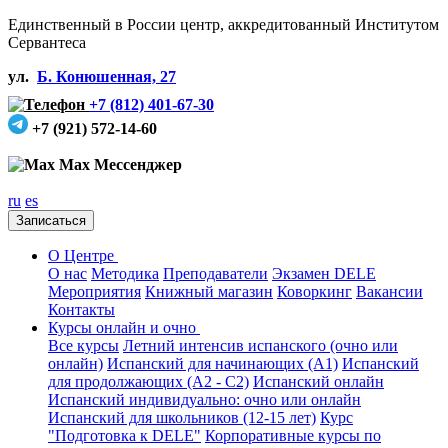
Единственный в России центр, аккредитованный Институтом
Сервантеса
ул.
Б. Конюшенная, 27
+7 (812) 401-67-30
+7 (921) 572-14-60
Max Мессенджер
ru
es
Записаться
О Центре
О нас
Методика
Преподаватели
Экзамен DELE
Мероприятия
Книжный магазин
Коворкинг
Вакансии
Контакты
Курсы онлайн и очно
Все курсы
Летний интенсив испанского (очно или
онлайн)
Испанский для начинающих (А1)
Испанский
для продолжающих (А2 - С2)
Испанский онлайн
Испанский индивидуально: очно или онлайн
Испанский для школьников (12-15 лет)
Курс
"Подготовка к DELE"
Корпоративные курсы по