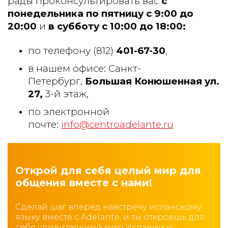
рады проконсультировать вас
с
понедельника по пятницу с 9:00 до
20:00
и
в субботу с 10:00 до 18:00:
по телефону (812)
401-67-30
,
в нашем офисе: Санкт-
Петербург,
Большая Конюшенная ул.
27
,
3-й этаж,
по электронной
почте:
info@centroadelante.ru
Открой для себя целый мир для
общения вместе с нами!
Сделай шаг вперед навстречу испанскому
языку вместе с Adelante, и ты откроешь для
себя удивительный мир Испании и