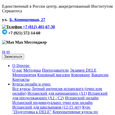
Единственный в России центр, аккредитованный Институтом
Сервантеса
ул.
Б. Конюшенная, 27
+7 (812) 401-67-30
+7 (921) 572-14-60
Max Мессенджер
ru
es
Записаться
О Центре
О нас
Методика
Преподаватели
Экзамен DELE
Мероприятия
Книжный магазин
Коворкинг
Вакансии
Контакты
Курсы онлайн и очно
Все курсы
Летний интенсив испанского (очно или
онлайн)
Испанский для начинающих (А1)
Испанский
для продолжающих (А2 - С2)
Испанский онлайн
Испанский индивидуально: очно или онлайн
Испанский для школьников (12-15 лет)
Курс
"Подготовка к DELE"
Корпоративные курсы по