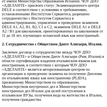
от имени Министерства Образования Испании. ЧОУ ДПО
«АДЕЛАНТЕ» присвоен статус Экзаменационного центра
DELE в соответствии с условиями и требованиями,
установленными Институтом Сервантеса, разрешено
сотрудничество с Институтом Сервантеса в
администрировании, управлении и проведении экзаменов
DELE A1, A2, B1, B2, C1 и C2, экзаменов DELE A1 и DELE
A2 / B1 для школьников, ориентированных на школьников от
11 до 18 лет, изучающих испанский язык как иностранный.
2.
Сотрудничество с Обществом Данте Алигьери, Италия.
Заключен договор о сотрудничестве между ЧОУ ДПО
«АДЕЛАНТЕ» и Обществом Данте Алигьери (Рим, Италия) в
области сертификации владения итальянским языком как
иностранным, в соответствии с которым ЧОУ ДПО
«АДЕЛАНТЕ» является авторизованным центром по
организации и проведению экзамена на получение Диплома
по итальянскому языку как иностранному (PLIDA),
признанному Министерством по образованию,
Министерством внутренних дел и Министерством
иностранных дел Италии для целей поступления в
итальянские ВУЗы, получения вида на жительство в Италии,
получения гражданства.