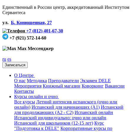
Единственный в России центр, аккредитованный Институтом
Сервантеса
ул.
Б. Конюшенная, 27
+7 (812) 401-67-30
+7 (921) 572-14-60
Max Мессенджер
ru
es
Записаться
О Центре
О нас
Методика
Преподаватели
Экзамен DELE
Мероприятия
Книжный магазин
Коворкинг
Вакансии
Контакты
Курсы онлайн и очно
Все курсы
Летний интенсив испанского (очно или
онлайн)
Испанский для начинающих (А1)
Испанский
для продолжающих (А2 - С2)
Испанский онлайн
Испанский индивидуально: очно или онлайн
Испанский для школьников (12-15 лет)
Курс
"Подготовка к DELE"
Корпоративные курсы по