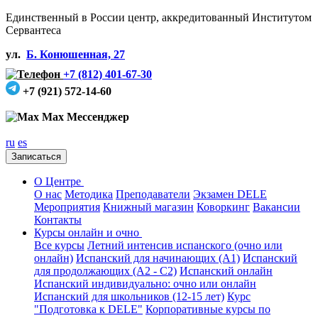
Единственный в России центр, аккредитованный Институтом
Сервантеса
ул.
Б. Конюшенная, 27
+7 (812) 401-67-30
+7 (921) 572-14-60
Max Мессенджер
ru
es
Записаться
О Центре
О нас
Методика
Преподаватели
Экзамен DELE
Мероприятия
Книжный магазин
Коворкинг
Вакансии
Контакты
Курсы онлайн и очно
Все курсы
Летний интенсив испанского (очно или
онлайн)
Испанский для начинающих (А1)
Испанский
для продолжающих (А2 - С2)
Испанский онлайн
Испанский индивидуально: очно или онлайн
Испанский для школьников (12-15 лет)
Курс
"Подготовка к DELE"
Корпоративные курсы по