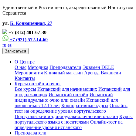
Единственный в России центр, аккредитованный Институтом
Сервантеса
ул.
Б. Конюшенная, 27
+7 (812) 401-67-30
+7 (921) 572-14-60
ru
es
Записаться
О Центре
О нас
Методика
Преподаватели
Экзамен DELE
Мероприятия
Книжный магазин
Аренда
Вакансии
Контакты
Курсы онлайн и очно
Все курсы
Испанский для начинающих
Испанский для
продолжающих
Испанский онлайн
Испанский
индивидуально: очно или онлайн
Испанский для
школьников 12-15 лет
Корпоративные курсы
Онлайн-
тест на определение уровня португальского
Португальский индивидуально: очно или онлайн
Курсы
португальского языка с носителями
Онлайн-тест на
определение уровня испанского
Преподаватели