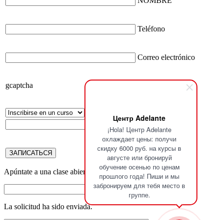
NOMBRE
Teléfono
Correo electrónico
gcaptcha
Центр Adelante
Teléfono2
¡Hola! Центр Adelante
охлаждает цены: получи
скидку 6000 руб. на курсы в
августе или бронируй
обучение осенью по ценам
Apúntate a una clase abierta
прошлого года! Пиши и мы
забронируем для тебя место в
группе.
La solicitud ha sido enviada.