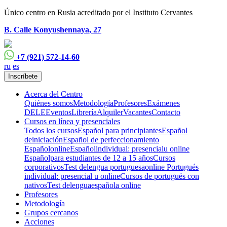
Único centro en Rusia acreditado por el Instituto Cervantes
B. Calle Konyushennaya, 27
+7 (921) 572-14-60
ru
es
Inscríbete
Acerca del Centro
Quiénes somos
Metodología
Profesores
Exámenes
DELE
Eventos
Librería
Alquiler
Vacantes
Contacto
Cursos en línea y presenciales
Todos los cursos
Español para principiantes
Español
de
iniciación
Español de perfeccionamiento
Español
online
Español
individual: presencial
u online
Español
para estudiantes de 12 a 15 años
Cursos
corporativos
Test de
lengua portuguesa
online Portugués
individual: presencial u online
Cursos de portugués con
nativos
Test de
lengua
española online
Profesores
Metodología
Grupos cercanos
Acciones