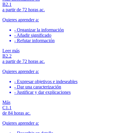
B2.1
a partir de 72 horas ac.
Quieres aprender a:
- Organizar la información
- Añadir significado
- Refutar información
Leer más
В2.2
a partir de 72 horas ac.
Quieres aprender a:
- Expresar objetivos e indeseables
- Dar una caracterización
- Justificar y dar explicaciones
Más
С1.1
de 84 horas ac.
Quieres aprender a: