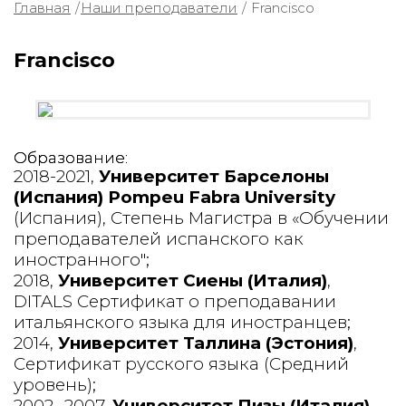
Главная
/
Наши преподаватели
/
Francisco
Francisco
Образование:
2018-2021,
Университет Барселоны
(Испания)
Pompeu Fabra University
(Испания)
, Степень Магистра в «Обучении
преподавателей испанского как
иностранного";
2018,
Университет Сиены (Италия)
,
DITALS Сертификат о преподавании
итальянского языка для иностранцев;
2014,
Университет Таллина (Эстония)
,
Сертификат русского языка (Средний
уровень);
2002 -2007,
Университет Пизы (Италия)
,