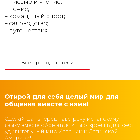
– письмо и ч
тение;
– пение;
– командный спорт;
– садоводство;
– путешествия.
Все преподаватели
Открой для себя целый мир для
общения вместе с нами!
Сделай шаг вперед навстречу испанскому
языку вместе с Adelante, и ты откроешь для себя
удивительный мир Испании и Латинской
Америки!